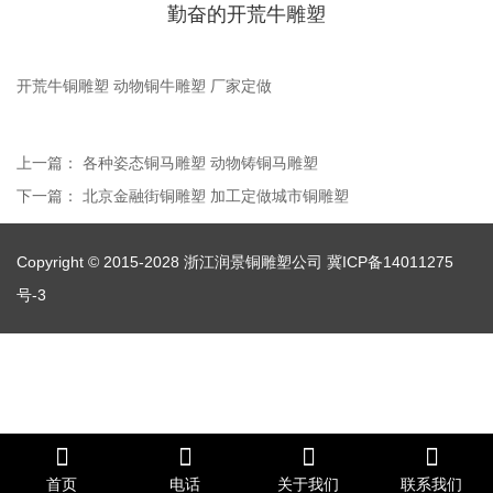
勤奋的开荒牛雕塑
开荒牛铜雕塑 动物铜牛雕塑 厂家定做
上一篇：
各种姿态铜马雕塑 动物铸铜马雕塑
下一篇：
北京金融街铜雕塑 加工定做城市铜雕塑
Copyright © 2015-2028 浙江润景铜雕塑公司
冀ICP备14011275
号-3
首页
电话
关于我们
联系我们