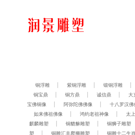
铜浮雕
紫铜浮雕
锻铜浮雕
铜宝鼎
铜方鼎
诚信鼎
大
宝佛铜像
阿弥陀佛佛像
十八罗汉佛
如来佛祖佛像
鸿钧老祖神像
太
麒麟雕塑
铜貔貅雕塑
铜狮子雕塑
塑
铜雕汇丰爬狮雕塑
铜雕十二生