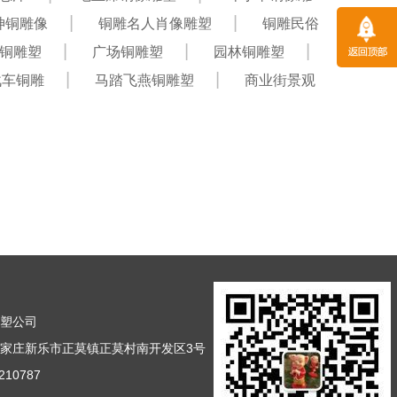
神铜雕像
铜雕名人肖像雕塑
铜雕民俗
铜雕塑
广场铜雕塑
园林铜雕塑
战车铜雕
马踏飞燕铜雕塑
商业街景观
雕塑公司
家庄新乐市正莫镇正莫村南开发区3号
10787