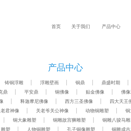
首页
关于我们
产品中心
产品中心
铸铜浮雕
浮雕壁画
铜鼎
鼎盛时期
克鼎
平安鼎
铜佛像
贴金佛像
佛像
像
释迦摩尼佛像
西方三圣佛像
四大天王
上老君神像
关老爷关公神像
动物铜雕塑
铜
铜大象雕塑
铜雕故宫狮雕塑
铜雕八骏马雕
肖雕塑
人物铜雕塑
孔子铜像雕塑
铜雕成吉