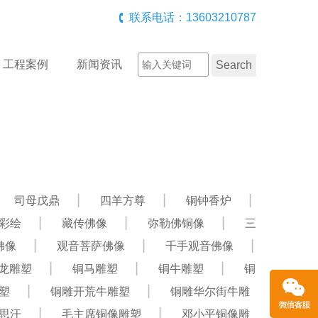
联系电话：13603210787
工程案例
新闻资讯
司母戊鼎
四羊方尊
铜钟香炉
彩绘
藏传佛像
弥勒佛铜像
三
佛像
观音菩萨佛像
千手观音佛像
龙雕塑
铜马雕塑
铜牛雕塑
铜
塑
铜雕开荒牛雕塑
铜雕华尔街牛雕
思汗
毛主席铜像雕塑
邓小平铜像雕