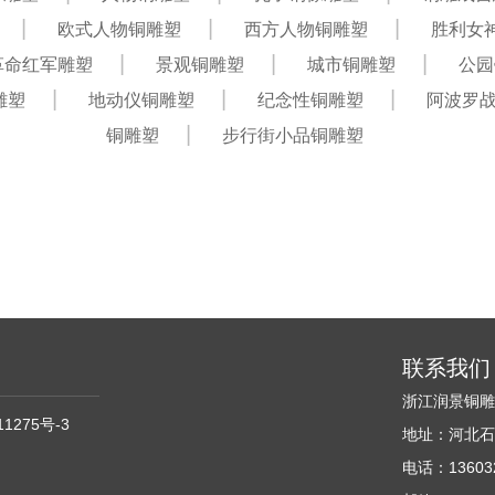
欧式人物铜雕塑
西方人物铜雕塑
胜利女
革命红军雕塑
景观铜雕塑
城市铜雕塑
公园
雕塑
地动仪铜雕塑
纪念性铜雕塑
阿波罗
铜雕塑
步行街小品铜雕塑
联系我们
浙江润景铜
11275号-3
地址：河北石
电话：136032