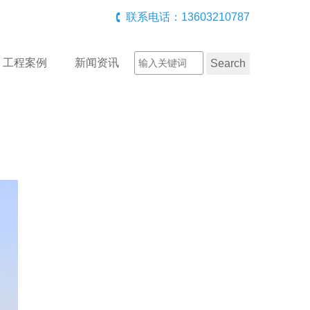
联系电话：13603210787
工程案例
新闻资讯