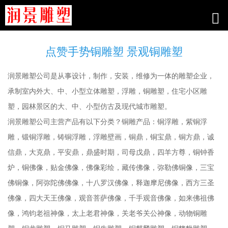
点赞手势铜雕塑 景观铜雕塑
润景雕塑公司是从事设计，制作，安装，维修为一体的雕塑企业，
承制室内外大、中、小型立体雕塑，浮雕，铜雕塑，住宅小区雕
塑，园林景区的大、中、小型仿古及现代城市雕塑。
润景雕塑公司主营产品有以下分类？铜雕产品：铜浮雕，紫铜浮
雕，锻铜浮雕，铸铜浮雕，浮雕壁画，铜鼎，铜宝鼎，铜方鼎，诚
信鼎，大克鼎，平安鼎，鼎盛时期，司母戊鼎，四羊方尊，铜钟香
炉，铜佛像，贴金佛像，佛像彩绘，藏传佛像，弥勒佛铜像，三宝
佛铜像，阿弥陀佛佛像，十八罗汉佛像，释迦摩尼佛像，西方三圣
佛像，四大天王佛像，观音菩萨佛像，千手观音佛像，如来佛祖佛
像，鸿钧老祖神像，太上老君神像，关老爷关公神像，动物铜雕