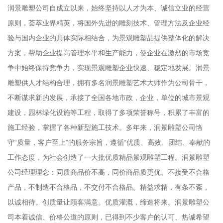
润景雕塑公司自成立以来，始终坚持以人才为本、诚信立业的经营
原则，荟萃业界精英，将国外先进的雕刻技术、管理方法及企业经
验与国内企业的具体实际相结合，为景观雕塑品提供整体化的解决
方案，帮助企业提高管理水平和生产能力，使企业在激烈的市场竞
争中始终保持竞争力，实现景观雕塑企业快速、稳定地发展。润景
雕塑供人才结构合理，拥有多名润景雕塑艺术大师作为公司骨干，
不断谋求新的发展，承接了全国各地市政，企业，单位的城市景观
建设，园林绿化设施等工程，取得了多项荣誉称号，积累了丰富的
施工经验，掌握了各种新型施工技术。多年来，润景雕塑公司恪
守“质量，客户至上”的服务宗旨，遵循“优质、高效、团结、奉献的
工作态度，为社会创造了一大批优质精品景观雕塑工程。润景雕塑
公司经理理念：同质商品价不高，同价商品质更优。不接受不合格
产品，不制造不合格品，不交付不合格品。精益求精，有条不紊，
以诚相待。创质量让顾客满意。优质灌溉，缔造将来。润景雕塑公
司本着诚信、价格公道的原则，已得到不少客户的认可、热诚希望