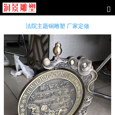
法院主题铜雕塑 厂家定做