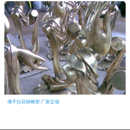
佛手拈花铜雕塑 厂家定做
...