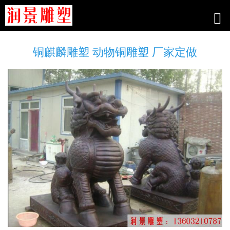
铜麒麟雕塑 动物铜雕塑 厂家定做